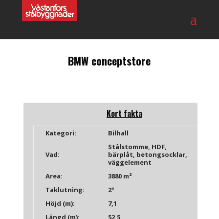
BMW conceptstore
Kort fakta
Kategori:
Bilhall
Stålstomme, HDF,
Vad:
bärplåt, betongsocklar,
väggelement
Area:
3880
m²
Taklutning:
2
°
Höjd (m):
7,1
Längd (m):
52,5