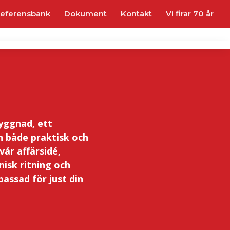
eferensbank
Dokument
Kontakt
Vi firar 70 år
byggnad, ett
en både praktisk och
år affärsidé,
nisk ritning och
assad för just din