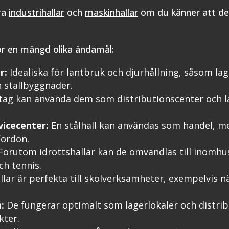
ra
industrihallar
och
maskinhallar
om du känner att de 
ör en mängd olika ändamål:
r:
Idealiska för lantbruk och djurhållning, såsom lag
 stallbyggnader.
ag kan använda dem som distributionscenter och la
vicecenter:
En stålhall kan användas som handel, m
fordon.
örutom idrottshallar kan de omvandlas till inomhus
h tennis.
llar är perfekta till skolverksamheter, exempelvis nä
:
De fungerar optimalt som lagerlokaler och distrib
kter.