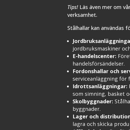
Tips!
Läs även mer om vå
verksamhet.
Stålhallar kan användas f
Jordbruksanläggninga
jordbruksmaskiner och
E-handelscenter:
Föret
handelsförsändelser.
Fordonshallar och ser
serviceanläggning för 
Idrottsanläggningar:
F
som simning, basket oc
Skolbyggnader:
Stålha
byggnader.
Lager och distribution
lagra och skicka produ