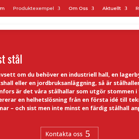
em
Produktexempel
Om Oss
Aktuellt
R
t stål
oavsett om du behöver en industriell hall, en lager
tshall eller en jordbruksanläggning, så är stålhall
fors är det våra stålhallar som utgör stommen i v
ererar en helhetslösning från en första idé till tek
r – och sist men inte minst en färdig stålhall anp
Kontakta oss