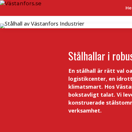
H
Stålhallar i robus
En stålhall är rätt val 
logistikcenter, en idrot
klimatsmart. Hos Västan
bokstavligt talat. Vi lev
konstruerade stålstomma
verksamhet.