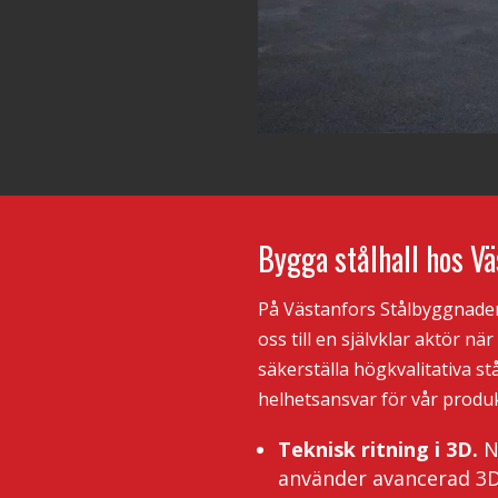
Bygga stålhall hos Vä
På Västanfors Stålbyggnader 
oss till en självklar aktör nä
säkerställa högkvalitativa s
helhetsansvar för vår produk
Teknisk ritning i 3D.
Nä
använder avancerad 3D-