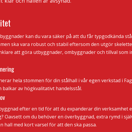
t klar och hallen är avsynad.
itet
byggnader kan du vara säker på att du får typgodkända stålha
ommen ska vara robust och stabil eftersom den utgör skelettet 
nklare att göra utbyggnader, ombyggnader och tillval som i
onering
erar hela stommen för din stålhall i vår egen verkstad i Fa
 balkar av högkvalitativt handelsstål.
hov
yggnad efter en tid för att du expanderar din verksamhet e
 Oavsett om du behöver en överbyggnad, extra rymd i själv
n hall med kort varsel för att den ska passa.