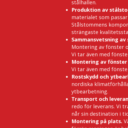
stålhallen.
Produktion av stålst
materialet som passar b
Stålstommens komponent
strängaste kvalitetsst
Sammansvetsning av s
Montering av fönster oc
Vi tar även med fönst
Montering av fönster 
Vi tar även med fönst
Rostskydd och ytbear
nordiska klimatförhål
ytbearbetning.
Transport och levera
redo för leverans. Vi t
når sin destination i ti
Montering på
plats.
V