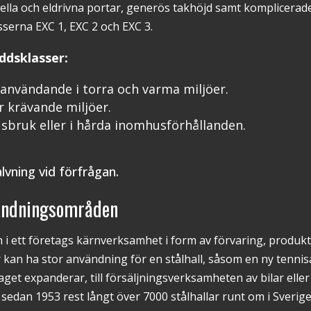
uella och eldrivna portar, generös takhöjd samt komplicerad
asserna EXC 1, EXC 2 och EXC 3.
ddsklasser:
 användande i torra och varma miljöer.
r krävande miljöer.
usbruk eller i hårda inomhusförhållanden.
lvning vid förfrågan.
vändningsområden
 i ett företags kärnverksamhet i form av förvaring, produkti
kan ha stor användning för en stålhall, såsom en ny tenni
get expanderar, till försäljningsverksamheten av bilar eller b
sedan 1953 rest långt över 7000 stålhallar runt om i Sverige