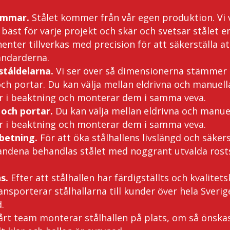
ommar.
Stålet kommer från vår egen produktion. Vi 
äst för varje projekt och skär och svetsar stålet en
er tillverkas med precision för att säkerställa at
andarderna.
tåldelarna.
Vi ser över så dimensionerna stämmer 
h portar. Du kan välja mellan eldrivna och manuella p
er i beaktning och monterar dem i samma veva.
och portar.
Du kan välja mellan eldrivna och manuella
er i beaktning och monterar dem i samma veva.
betning.
För att öka stålhallens livslängd och säkers
landena behandlas stålet med noggrant utvalda ros
ns.
Efter att stålhallen har färdigställts och kvalitet
ransporterar stålhallarna till kunder över hela Sverig
d.
årt team monterar stålhallen på plats, om så önskas