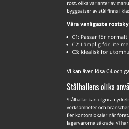
rost, olika varianter av man
byggsatser av stål finns i kl
Våra vanligaste rostsky
C1: Passar för normalt
C2: Lämplig för lite me
C3: Idealisk för utomh
Vi kan även lösa C4 och ga
Stålhallens olika an
Stålhallar kan utgöra nyckeln
verksamheter och branscher 
fler kontorslokaler när företa
lagervarorna säkrade. Vi har 