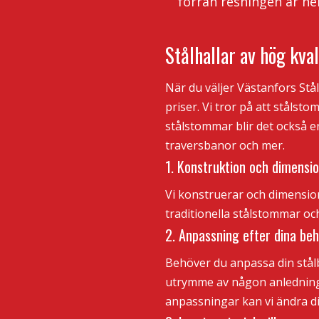
förrän resningen är hel
Stålhallar av hög kval
När du väljer Västanfors Stål
priser. Vi tror på att stålst
stålstommar blir det också e
traversbanor och mer.
1. Konstruktion och dimensi
Vi konstruerar och dimension
traditionella stålstommar och
2. Anpassning efter dina be
Behöver du anpassa din stålb
utrymme av någon anledning?
anpassningar kan vi ändra di