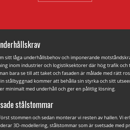
underhållskrav
om sitt låga underhållsbehov och imponerande motståndskraf
ning inom industrier och logistiksektorer där hög trafik och
an bara se till att taket och fasaden är målade med rätt r
din stålbyggnad kommer att behålla sin styrka och sitt utsee
er minimalt med underhåll och ger en pålitlig lösning.
tsade stålstommar
i först stommen och sedan monterar vi resten av hallen. Vi e
uderar 3D-modellering, stålstommar som är svetsade med p