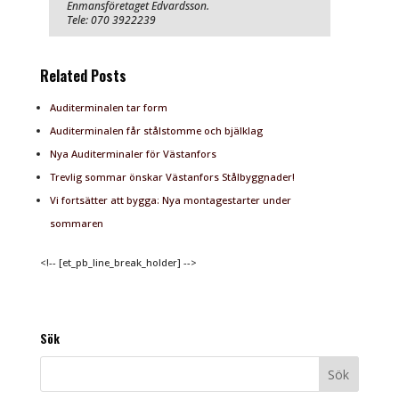
Enmansföretaget Edvardsson.
Tele: 070 3922239
Related Posts
Auditerminalen tar form
Auditerminalen får stålstomme och bjälklag
Nya Auditerminaler för Västanfors
Trevlig sommar önskar Västanfors Stålbyggnader!
Vi fortsätter att bygga: Nya montagestarter under
sommaren
<!-- [et_pb_line_break_holder] -->
Sök