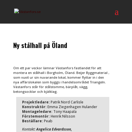
Ny stålhall på Öland
Om ett par veckor lämnar Västanfors fastlandet för att
montera en stålhall i Borgholm, Öland. Beijer Byggmaterial ,
som vuxit ur sin nuvarande lokal, kommer flyttar in i den
nya affärslokalen som byggs i handelsområdet Triangeln.
Västanfors står för stålstomme, bärplåt, vägg,
betongsocklar och bjälklag.
Projektledare:
Patrik Nord Carlisle
Konstruktör:
Emma Ziegenhagen Hulander
Montageledare:
Tony Haapala
Förstemontör:
Henrik Nilsson
Beställare:
Peab
Kontakt:
Angelica Edvardsson,