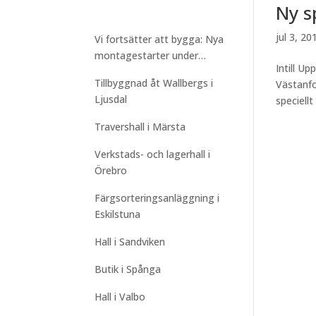
Ny s
jul 3, 20
Vi fortsätter att bygga: Nya
montagestarter under
Intill U
sommaren
Tillbyggnad åt Wallbergs i
Västanfo
Ljusdal
speciellt
Travershall i Märsta
Verkstads- och lagerhall i
Örebro
Färgsorteringsanläggning i
Eskilstuna
Hall i Sandviken
Butik i Spånga
Hall i Valbo