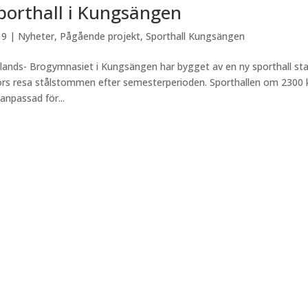
porthall i Kungsängen
19
|
Nyheter
,
Pågående projekt
,
Sporthall Kungsängen
pplands- Brogymnasiet i Kungsängen har bygget av en ny sporthall s
rs resa stålstommen efter semesterperioden. Sporthallen om 2300 kv
 anpassad för...