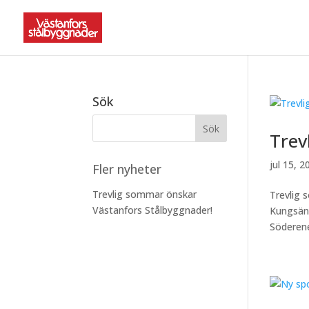
Sök
Trev
jul 15, 2
Fler nyheter
Trevlig sommar önskar
Trevlig 
Västanfors Stålbyggnader!
Kungsäng
Söderene