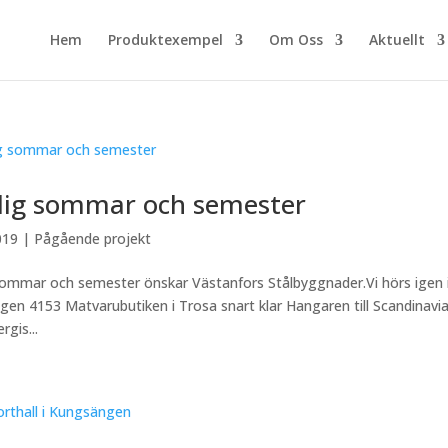
Hem
Produktexempel
Om Oss
Aktuellt
lig sommar och semester
019
|
Pågående projekt
sommar och semester önskar Västanfors Stålbyggnader.Vi hörs igen i 
en 4153 Matvarubutiken i Trosa snart klar Hangaren till Scandinavi
rgis...