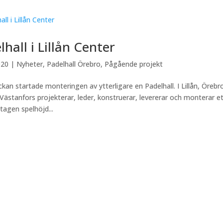
lhall i Lillån Center
020
|
Nyheter
,
Padelhall Örebro
,
Pågående projekt
ckan startade monteringen av ytterligare en Padelhall. I Lillån, Örebr
Västanfors projekterar, leder, konstruerar, levererar och monterar 
lltagen spelhöjd...