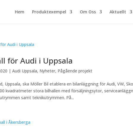
Hem
Produktexempel
Om Oss
Aktuellt
all för Audi i Uppsala
2020
|
Audi Uppsala
,
Nyheter
,
Pågående projekt
und, Uppsala, ska Möller Bil etablera en bilanläggning för Audi, VW, 
00 kvadratmeter stora bilhallen med försäljningsytor, serviceanläggn
lutrymmen samt teknikutrymmen. På...