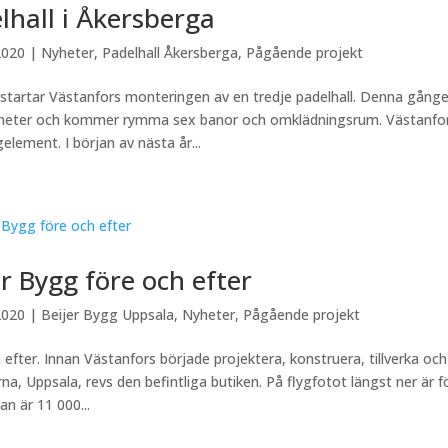
lhall i Åkersberga
2020
|
Nyheter
,
Padelhall Åkersberga
,
Pågående projekt
 startar Västanfors monteringen av en tredje padelhall. Denna gånge
eter och kommer rymma sex banor och omklädningsrum. Västanfors 
element. I början av nästa år...
er Bygg före och efter
2020
|
Beijer Bygg Uppsala
,
Nyheter
,
Pågående projekt
 efter. Innan Västanfors började projektera, konstruera, tillverka oc
na, Uppsala, revs den befintliga butiken. På flygfotot längst ner är f
an är 11 000...