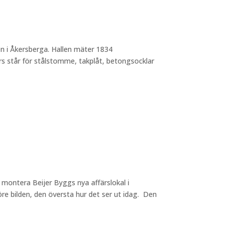
n i Åkersberga. Hallen mäter 1834
står för stålstomme, takplåt, betongsocklar
h montera Beijer Byggs nya affärslokal i
öre bilden, den översta hur det ser ut idag. Den