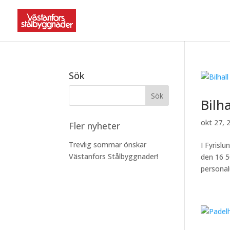
Sök
Bilh
okt 27, 
Fler nyheter
Trevlig sommar önskar
I Fyrisl
Västanfors Stålbyggnader!
den 16 5
persona