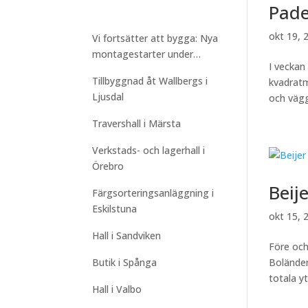
Pade
okt 19, 
Vi fortsätter att bygga: Nya
montagestarter under
I veckan
sommaren
Tillbyggnad åt Wallbergs i
kvadratm
Ljusdal
och vägg
Travershall i Märsta
Verkstads- och lagerhall i
Örebro
Beij
Färgsorteringsanläggning i
Eskilstuna
okt 15, 
Hall i Sandviken
Före och
Butik i Spånga
Boländer
totala yt
Hall i Valbo