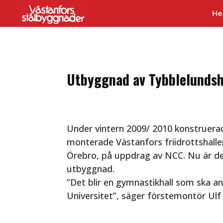
H
Utbyggnad av Tybblelundsh
Under vintern 2009/ 2010 konstruera
monterade Västanfors friidrottshalle
Örebro, på uppdrag av NCC. Nu är de
utbyggnad.
”Det blir en gymnastikhall som ska 
Universitet”, säger förstemontör Ul