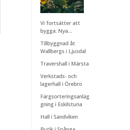
Vi fortsätter att
bygga: Nya
montagestarter
Tillbyggnad åt
under sommaren
Wallbergs i Ljusdal
Travershall i Märsta
Verkstads- och
lagerhall i Örebro
Färgsorteringsanläg
gning i Eskilstuna
Hall i Sandviken
Butik i Spånga