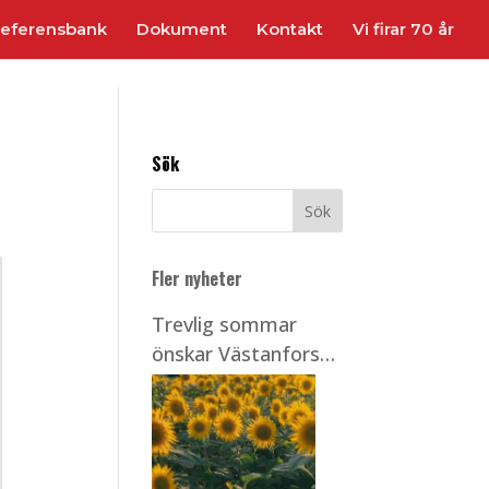
eferensbank
Dokument
Kontakt
Vi firar 70 år
Sök
Fler nyheter
Trevlig sommar
önskar Västanfors
Stålbyggnader!