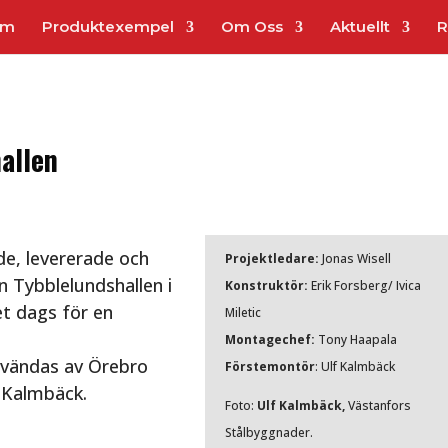
em
Produktexempel
Om Oss
Aktuellt
R
allen
de, levererade och
Projektledare:
Jonas Wisell
n Tybblelundshallen i
Konstruktör:
Erik Forsberg/ Ivica
t dags för en
Miletic
Montagechef:
Tony Haapala
användas av Örebro
Förstemontör
: Ulf Kalmbäck
f Kalmbäck.
Foto:
Ulf Kalmbäck,
Västanfors
Stålbyggnader.