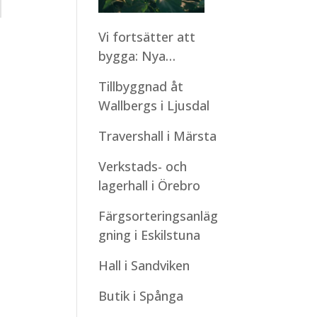
Vi fortsätter att
bygga: Nya
montagestarter
Tillbyggnad åt
under sommaren
Wallbergs i Ljusdal
Travershall i Märsta
Verkstads- och
lagerhall i Örebro
Färgsorteringsanläg
gning i Eskilstuna
Hall i Sandviken
Butik i Spånga