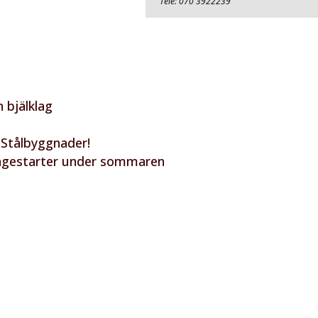
Tele: 070 3922239
 bjälklag
 Stålbyggnader!
tagestarter under sommaren