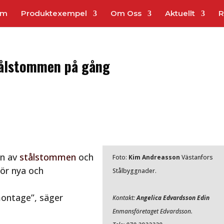
em
Produktexempel
Om Oss
Aktuellt
R
tålstommen på gång
en av
stålstommen
och
Foto:
Kim Andreasson
Västanfors
för nya och
Stålbyggnader.
ontage”, säger
Kontakt:
Angelica Edvardsson Edin
Enmansföretaget Edvardsson.