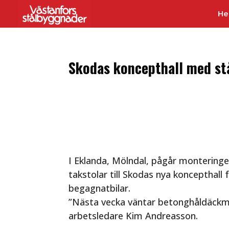
H
Skodas koncepthall med s
I Eklanda, Mölndal, pågår montering
takstolar till Skodas nya koncepthall 
begagnatbilar.
”Nästa vecka väntar betonghåldäckm
arbetsledare Kim Andreasson.