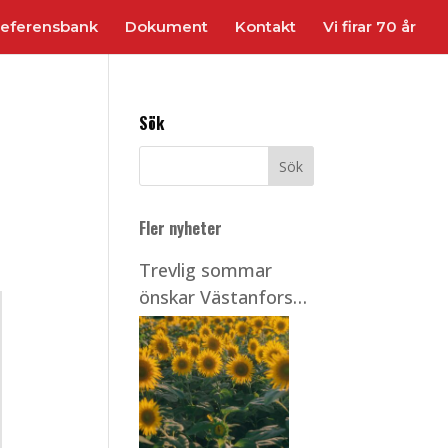
eferensbank
Dokument
Kontakt
Vi firar 70 år
Sök
Fler nyheter
Trevlig sommar
önskar Västanfors
Stålbyggnader!