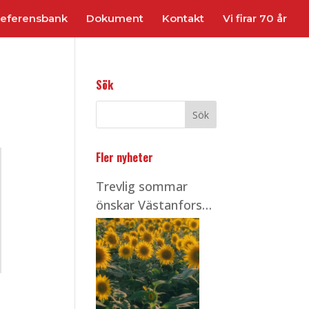
eferensbank
Dokument
Kontakt
Vi firar 70 år
Sök
Fler nyheter
Trevlig sommar
önskar Västanfors
Stålbyggnader!