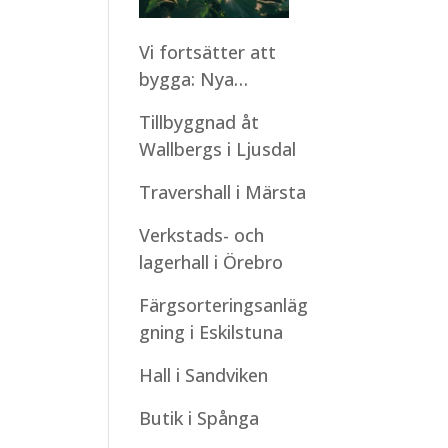
Vi fortsätter att
bygga: Nya
montagestarter
Tillbyggnad åt
under sommaren
Wallbergs i Ljusdal
Travershall i Märsta
Verkstads- och
lagerhall i Örebro
Färgsorteringsanläg
gning i Eskilstuna
Hall i Sandviken
Butik i Spånga