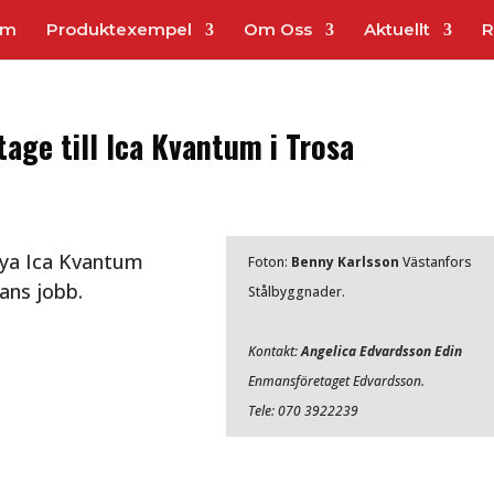
em
Produktexempel
Om Oss
Aktuellt
R
ge till Ica Kvantum i Trosa
nya Ica Kvantum
Foton:
Benny Karlsson
Västanfors
ans jobb.
Stålbyggnader.
Kontakt:
Angelica Edvardsson Edin
Enmansföretaget Edvardsson.
Tele: 070 3922239