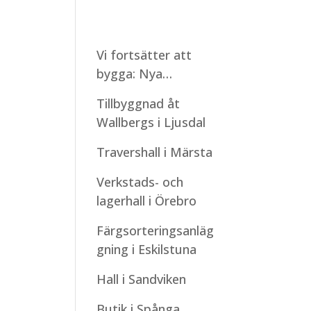
Vi fortsätter att
bygga: Nya
montagestarter
Tillbyggnad åt
under sommaren
Wallbergs i Ljusdal
Travershall i Märsta
Verkstads- och
lagerhall i Örebro
Färgsorteringsanläg
gning i Eskilstuna
Hall i Sandviken
Butik i Spånga