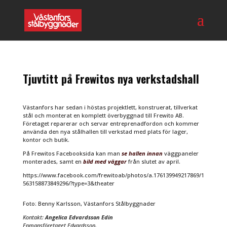
Tjuvtitt på Frewitos nya verkstadshall
Västanfors har sedan i höstas projektlett, konstruerat, tillverkat
stål och monterat en komplett överbyggnad till Frewito AB.
Företaget reparerar och servar entreprenadfordon och kommer
använda den nya stålhallen till verkstad med plats för lager,
kontor och butik.
På Frewitos Facebooksida kan man
se hallen innan
väggpaneler
monterades, samt en
bild med väggar
från slutet av april.
https://www.facebook.com/frewitoab/photos/a.176139949217869/1
563158873849296/?type=3&theater
Foto: Benny Karlsson, Västanfors Stålbyggnader
Kontakt:
Angelica Edvardsson Edin
Enmansföretaget Edvardsson.