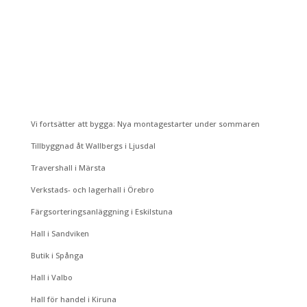
Vi fortsätter att bygga: Nya montagestarter under sommaren
Tillbyggnad åt Wallbergs i Ljusdal
Travershall i Märsta
Verkstads- och lagerhall i Örebro
Färgsorteringsanläggning i Eskilstuna
Hall i Sandviken
Butik i Spånga
Hall i Valbo
Hall för handel i Kiruna