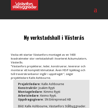
Ny verkstadshall i Västerås
Vecka ett startar Västanfors montaget av en 1400
kvadratmeter stor verkstadshall i kvarteret Ackumulatorn,
Västerås.
”Västanfors projekterar, leder, konstruerar, levererar och
monterar ett komplett klimatskal. Även HD/F bjälklag och
två traverskranbanor ingår i uppdraget ”, säger
projektledare Kalle Ashbourne.
Projektledare:
Kalle Ashbourne
Konstruktör
: Joakim Ryyti
Montageledare:
Kimmo Ryyti
Arbetsledare:
Keimo Ryyti.
Uppdragsgivare:
SN Entreprenad AB
Bild: Kalle Ashbourne, Västanfors Stålbyggnader.