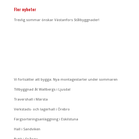
Fler nyheter
Trevlig sommar önskar Västanfors Stålbyggnader!
Vi fortsätter att bygga: Nya montagestarter under sommaren
Tillbyggnad åt Wallbergs i Ljusdal
Travershall i Märsta
Verkstads- och lagerhall i Örebro
Färgsorteringsanläggning i Eskilstuna
Hall i Sandviken
Butik i Spånga