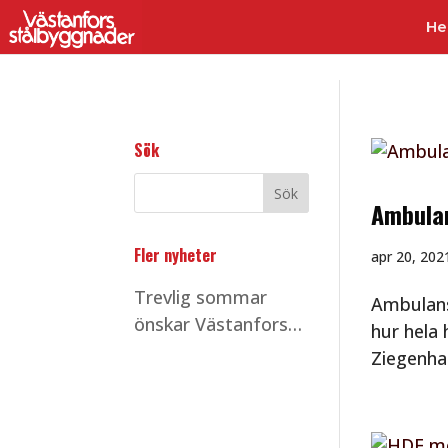
H
Sök
Ambulan
Fler nyheter
apr 20, 202
Trevlig sommar
Ambulans
önskar Västanfors
hur hela
Stålbyggnader!
Ziegenha