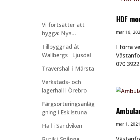
HDF mon
Vi fortsätter att
mar 16, 20
bygga: Nya
montagestarter
Tillbyggnad åt
I förra v
under sommaren
Wallbergs i Ljusdal
Västanfo
070 39222
Travershall i Märsta
Verkstads- och
lagerhall i Örebro
Färgsorteringsanläg
Ambulan
gning i Eskilstuna
mar 1, 202
Hall i Sandviken
Västanfo
Butik i Spånga