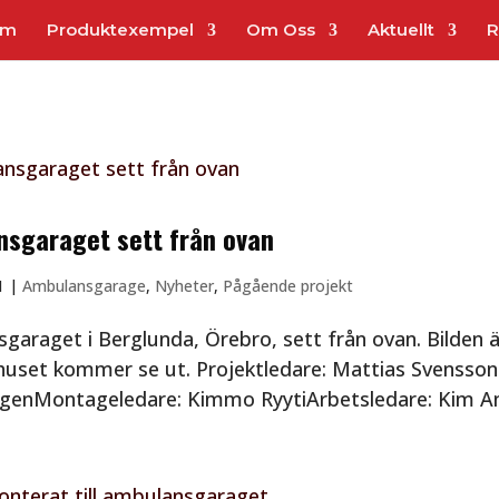
em
Produktexempel
Om Oss
Aktuellt
R
sgaraget sett från ovan
1
|
Ambulansgarage
,
Nyheter
,
Pågående projekt
garaget i Berglunda, Örebro, sett från ovan. Bilden 
 huset kommer se ut. Projektledare: Mattias Svenss
genMontageledare: Kimmo RyytiArbetsledare: Kim An