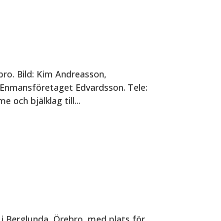
bro. Bild: Kim Andreasson,
 Enmansföretaget Edvardsson. Tele:
och bjälklag till...
i Berglunda, Örebro, med plats för