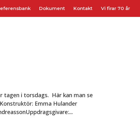
eferensbank
Dokument
Kontakt
Vi firar 70 år
är tagen i torsdags. Här kan man se
onKonstruktör: Emma Hulander
dreassonUppdragsgivare:...