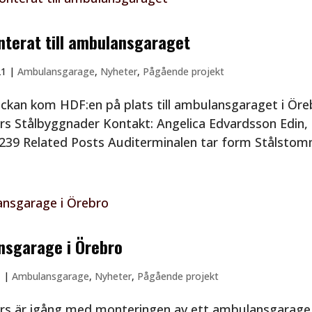
terat till ambulansgaraget
21
|
Ambulansgarage
,
Nyheter
,
Pågående projekt
eckan kom HDF:en på plats till ambulansgaraget i Öre
rs Stålbyggnader Kontakt: Angelica Edvardsson Edin,
39 Related Posts Auditerminalen tar form Stålstomme 
sgarage i Örebro
1
|
Ambulansgarage
,
Nyheter
,
Pågående projekt
rs är igång med monteringen av ett ambulansgarage 