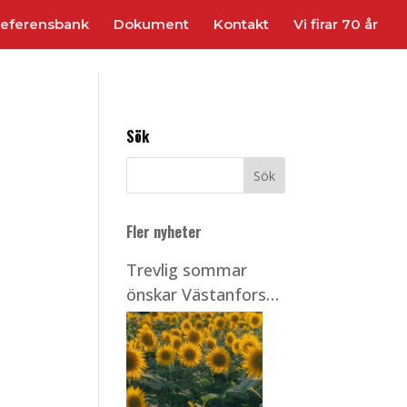
eferensbank
Dokument
Kontakt
Vi firar 70 år
Sök
Fler nyheter
Trevlig sommar
önskar Västanfors
Stålbyggnader!