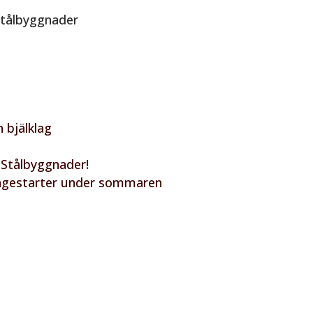
Stålbyggnader
 bjälklag
 Stålbyggnader!
tagestarter under sommaren