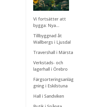
Vi fortsätter att
bygga: Nya
montagestarter
Tillbyggnad åt
under sommaren
Wallbergs i Ljusdal
Travershall i Märsta
Verkstads- och
lagerhall i Örebro
Färgsorteringsanläg
gning i Eskilstuna
Hall i Sandviken
Butik i Spånga