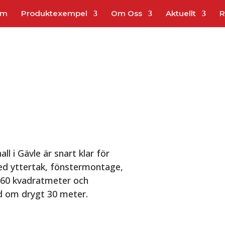
em
Produktexempel
Om Oss
Aktuellt
R
l i Gävle är snart klar för
med yttertak, fönstermontage,
2160 kvadratmeter och
d om drygt 30 meter.